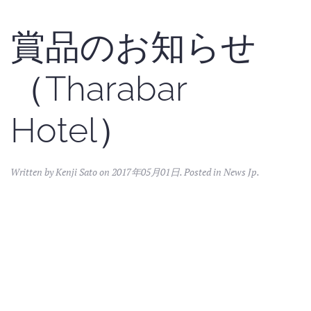
賞品のお知らせ
（Tharabar
Hotel）
Written by Kenji Sato on
2017年05月01日
. Posted in
News Jp
.
The Hotel @ Tharabar Gateから入賞者への賞品を
提供いただきました！ デラックスルーム（朝食
付）2名様1室2泊。バガンの古代遺跡の風光明媚を
楽しむことができます。みなさまのご応募お待ちし
ております。