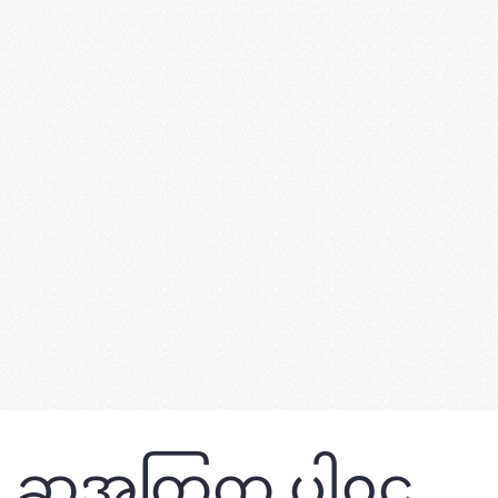
ဆုအတြက္ ပါ၀င္