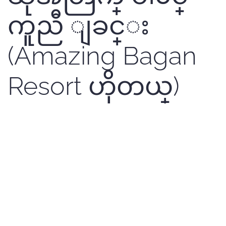
ကူညီ ျခင္း
(Amazing Bagan
Resort ဟိုတယ္)
Written by Khaing Zar Win Swe on
17 May 2017
. Posted in
News My
.
ပုဂံဓာတ္ပံု ပြဲေတာ္ အတြက္ Amazing Bagan
Resort ဟိုတယ္မွ ဓါတ္ပုံၿပိဳင္ပြဲ မွ ဆုေရြးခ်ယ္ ခံရေသာသူ
မ်ား ကို ထပ္ဆင့္ ဆုခ်ီးၿမွင့္ ေပးၿခင္းၿဖင့္ ပူးေပါ
င္းပါ၀င္ခဲ့ပါသည္။ ပူးေပါင္းပါ၀င္ျခင္းအတြက္
ေက ်းဇူး အထူးတင္ရိွပါသည္။ ဆုရရိွသူမွလည္း အ